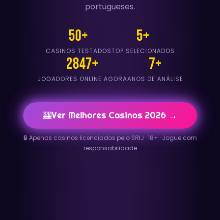
portugueses.
50+
5+
CASINOS TESTADOS
TOP SELECIONADOS
2847+
7+
JOGADORES ONLINE AGORA
ANOS DE ANÁLISE
🎰
Ver Melhores Casinos 2026 →
🔒 Apenas casinos licenciados pelo SRIJ · 18+ · Jogue com
responsabilidade