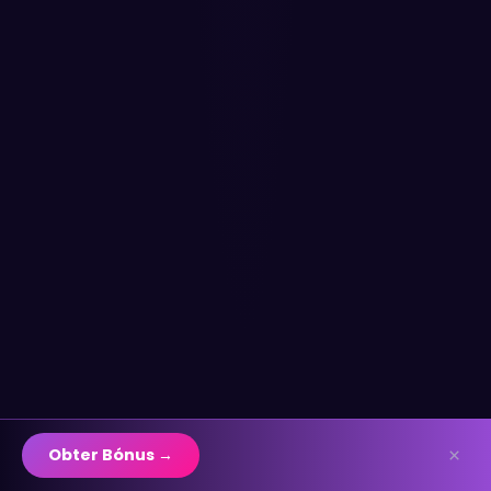
×
Obter Bónus →