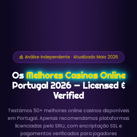
🎪 Análise Independente · Atualizado Maio 2026
Os
Melhores Casinos Online
Portugal 2026 — Licensed &
Verified
Testámos 50+ melhores online casinos disponíveis
em Portugal. Apenas recomendamos plataformas
licenciadas pelo SRIJ, com encriptação SSL e
pagamentos verificados para jogadores